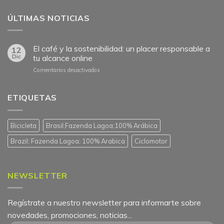
ÚLTIMAS NOTICIAS
El café y la sostenibilidad: un placer responsable a
12
Dic
tu alcance online
en
Comentarios desactivados
El
café
y
ETIQUETAS
la
sostenibilidad:
un
Bicicleta
Brasil;Fazenda Lagoa;100% Arábica
placer
responsable
Brazil; Fazenda Lagoa; 100% Arabica
Ciclomotor
a
tu
alcance
online
NEWSLETTER
Regístrate a nuestro newsletter para informarte sobre
novedades, promociones, noticias...